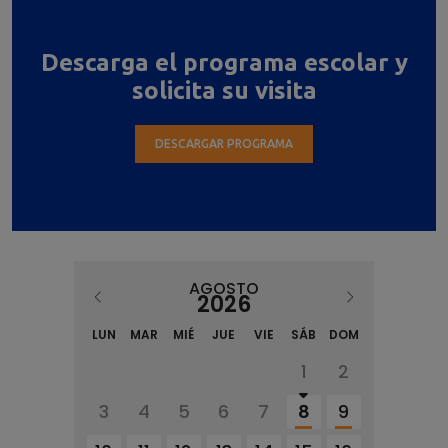
Descarga el programa escolar y
solicita su visita
DESCARGAR PROGRAMA
AGOSTO
2026
LUN
MAR
MIÉ
JUE
VIE
SÁB
DOM
1
2
3
4
5
6
7
8
9