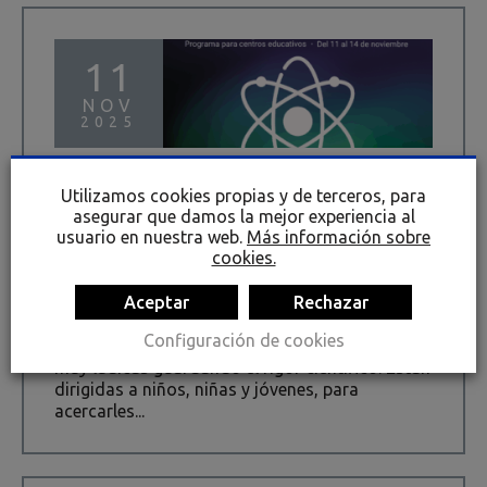
11
NOV
2025
Visita – taller para centros
Utilizamos cookies propias y de terceros, para
escolares. Semana de la
asegurar que damos la mejor experiencia al
Ciencia 2025
usuario en nuestra web.
Más información sobre
cookies.
11 NOV 2025
14 NOV 2025
TALLERES
Aceptar
Rechazar
Rialia Industria Museoa propone un conjunto
Configuración de cookies
de actividades educativas, participativas y muy
muy lúdicas guardando el rigor científico. Están
dirigidas a niños, niñas y jóvenes, para
acercarles...