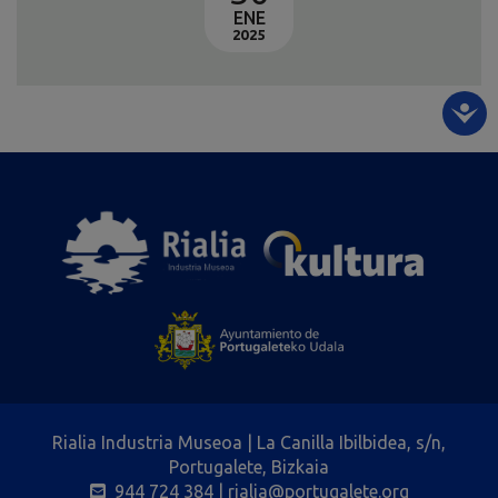
ENE
2025
Rialia Industria Museoa | La Canilla Ibilbidea, s/n,
Portugalete, Bizkaia
944 724 384
| rialia@portugalete.org