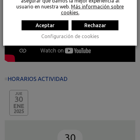
asegurar que damos la mejor experiencia al
usuario en nuestra web.
Más información sobre
cookies.
Aceptar
Rechazar
Configuración de cookies
HORARIOS ACTIVIDAD
JUE
30
ENE
2025
30