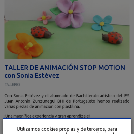
TALLER DE ANIMACIÓN STOP MOTION
con Sonia Estévez
TALLERES
Con Sonia Estévez y el alumnado de Bachillerato artístico del IES
Juan Antonio Zunzunegui BHI de Portugalete hemos realizado
varias piezas de animación con plastilina.
¡Una magnífica experiencia y gran aprendizaje!
Utilizamos cookies propias y de terceros, para