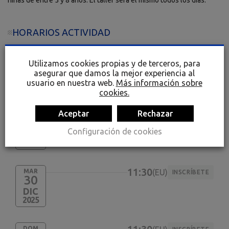
niñas de entre 5 y 8 años. El taller será el mismo todos los días.
HORARIOS ACTIVIDAD
11:30
MAR
EU
INSCRÍBETE
23
Utilizamos cookies propias y de terceros, para
asegurar que damos la mejor experiencia al
DIC
usuario en nuestra web.
Más información sobre
2025
cookies.
Aceptar
16:30
Rechazar
VIE
EU
INSCRÍBETE
26
Configuración de cookies
DIC
2025
11:30
MAR
EU
INSCRÍBETE
30
DIC
2025
DOM