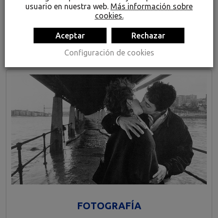
CONOCE MÁS SOBRE
usuario en nuestra web.
Más información sobre
cookies.
PORTUGALETE
Aceptar
Rechazar
Configuración de cookies
FOTOGRAFÍA