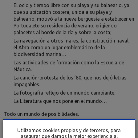
El ocio y tiempo libre con su playa y su balneario, ya
que su ubicación costera, unida a su playa y
balneario, motivó a la nueva burguesía a establecer en
Portugalete su residencia de verano, erigiendo
palacetes al borde de la ría y sobre la costa;
La navegación a otros mares, la construcción naval,
el Abra como un lugar emblemático de la
biodiversidad marina…
Las actividades de formación como la Escuela de
Náutica.
La canción-protesta de los ’80, que nos dejó letras
impagables.
La fotografía reflejo de un mundo cambiante.
La Literatura que nos pone en el mundo…
Todo un mundo de posibilidades.
Utilizamos cookies propias y de terceros, para
asegurar que damos la mejor experiencia al