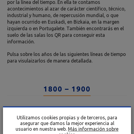
por la línea del tiempo. En ella te contamos
acontecimientos al azar de carácter científico, técnico,
industrial y humano, de repercusión mundial, o que
hayan ocurrido en Euskadi, en Bizkaia, en la margen
izquierda o en Portugalete. También encontrarás en el
suelo de las salas los QR para conseguir esta
información.
Pulsa sobre los años de las siguientes líneas de tiempo
para visulaizarlos de manera detallada.
1800 – 1900
Utilizamos cookies propias y de terceros, para
asegurar que damos la mejor experiencia al
usuario en nuestra web.
Más información sobre