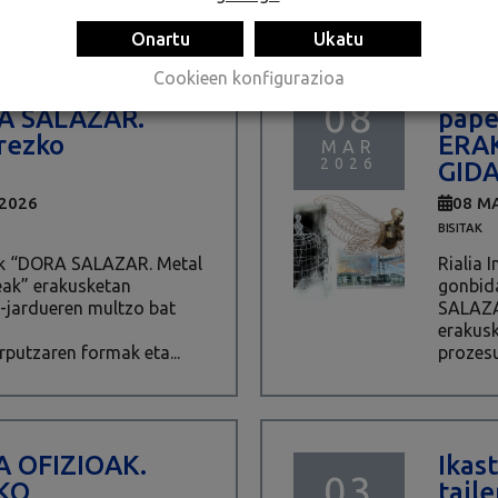
Onartu
Ukatu
Cookieen konfigurazioa
o bisita –
“DOR
08
RA SALAZAR.
pape
rezko
ERA
MAR
2026
GID
 2026
08 M
BISITAK
oak “DORA SALAZAR. Metal
Rialia 
ak” erakusketan
gonbid
-jardueren multzo bat
SALAZA
erakusk
rputzaren formak eta...
prozesu
 OFIZIOAK.
Ikas
03
KO
tail