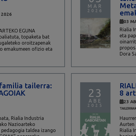
Meta
MAR
2026
ema
 2026
03 M
Rialia
ARTEKO EGUNA
eta pa
baliatuta, topaketa bat
oinarri
ugaleteko oroitzapenak
propos
ko emakumeen ofizio eta
Dora Sa
amilia tailerra:
RIAL
23
AGOIAK
8 ar
ABE
23 A
2025
TAILERRA
ata, Rialia Industria
Haurren
ako Nazioarteko
Aurten
 pedagogia taldea izango
Rialia 