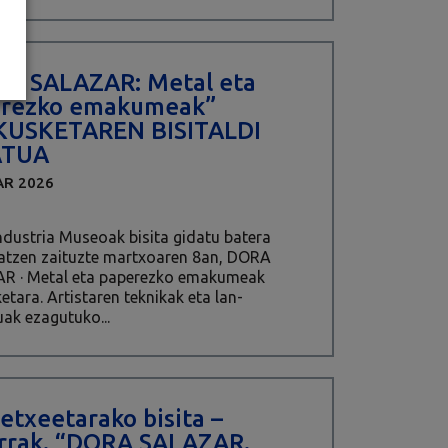
A SALAZAR: Metal eta
rezko emakumeak”
KUSKETAREN BISITALDI
ATUA
AR 2026
Industria Museoak bisita gidatu batera
atzen zaituzte martxoaren 8an, DORA
R · Metal eta paperezko emakumeak
etara. Artistaren teknikak eta lan-
ak ezagutuko...
tetxeetarako bisita –
errak. “DORA SALAZAR.