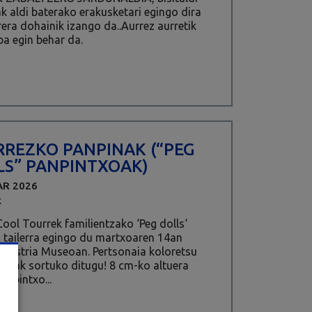
k aldi baterako erakusketari egingo dira
rera dohainik izango da..Aurrez aurretik
ba egin behar da.
RREZKO PANPINAK (“PEG
LS” PANPINTXOAK)
AR 2026
K
ool Tourrek familientzako ‘Peg dolls‘
 tailerra egingo du martxoaren 14an
Industria Museoan. Pertsonaia koloretsu
arrak sortuko ditugu! 8 cm-ko altuera
anpintxo...