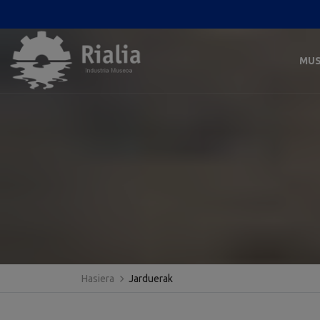
MU
Hasiera
Jarduerak