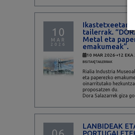
Ikastetxeetarak
10
tailerrak. “DO
Metal eta pape
MAR
2026
emakumeak”.
10 MAR 2026
12 EKA
|
BISITAK
TAILERRAK
Rialia Industria Muse
eta paperezko emakume
oinarritutako hezkuntza
proposatzen du.
Dora Salazarrek giza go
LANBIDEAK ETA
06
PORTUGALETE