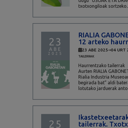
dugu “USOAK ETA DRA
txotxongiloak sortzeko..
RIALIA GABONE
23
12 arteko haur
ABE
23 ABE 2025
04 URT 
2025
TAILERRAK
Haurrentzako tailerrak
Aurten RIALIA GABONE
Rialia Industria Museo
begirada bat” aldi bate
lotutako jarduerak antol
Ikastetxeetarak
25
tailerrak. Txot