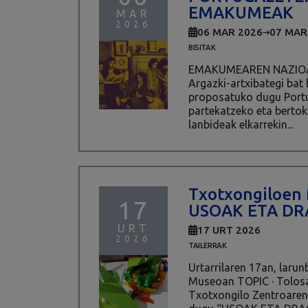
EMAKUMEAK
MAR
2026
06 MAR 2026
07 MAR
BISITAK
EMAKUMEAREN NAZIO
Argazki-artxibategi bat 
proposatuko dugu Port
partekatzeko eta berto
lanbideak elkarrekin...
Txotxongiloen f
17
USOAK ETA DR
URT
17 URT 2026
2026
TAILERRAK
Urtarrilaren 17an, larunb
Museoan TOPIC · Tolos
Txotxongilo Zentroaren