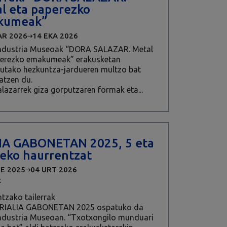
l eta paperezko
kumeak”
AR 2026
14 EKA 2026
 Industria Museoak “DORA SALAZAR. Metal
perezko emakumeak” erakusketan
tutako hezkuntza-jardueren multzo bat
atzen du.
lazarrek giza gorputzaren formak eta...
IA GABONETAN 2025, 5 eta
teko haurrentzat
BE 2025
04 URT 2026
K
tzako tailerrak
 RIALIA GABONETAN 2025 ospatuko da
Industria Museoan. “Txotxongilo munduari