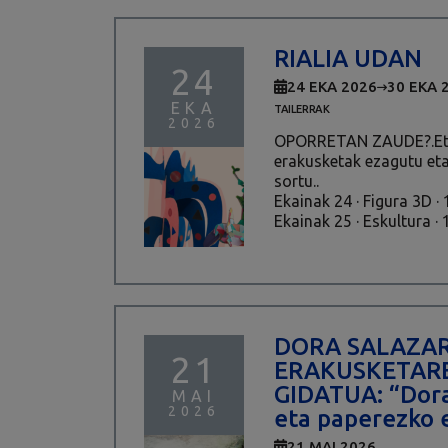
RIALIA UDAN
24
24 EKA 2026
30 EKA 
EKA
TAILERRAK
2026
OPORRETAN ZAUDE?.Eto
erakusketak ezagutu eta
sortu..
Ekainak 24 · Figura 3D ·
Ekainak 25 · Eskultura · 
DORA SALAZAR
21
ERAKUSKETARE
GIDATUA: “Dora
MAI
2026
eta paperezko
21 MAI 2026