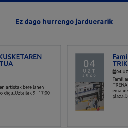
Ez dago hurrengo jarduerarik
AKUSKETAREN
Fami
04
ATUA
TRI
UZT
04 U
2026
Familia
TRENAK 
en artistak bere lanen
emanez.
o digu..Uztailak 9 · 17:00
plaza.D