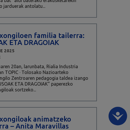
a bat” aldi baterako erakusketarekin
o jarduerak antolatu...
xongiloen familia tailerra:
AK ETA DRAGOIAK
BE 2025
K
ren 20an, larunbata, Rialia Industria
n TOPIC · Tolosako Nazioarteko
ngilo Zentroaren pedagogia taldea izango
USOAK ETA DRAGOIAK” paperezko
giloak sortzeko...
xongiloak animatzeko
rra – Anita Maravillas