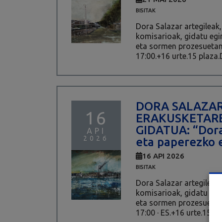
BISITAK
Dora Salazar artegileak,
komisarioak, gidatu egi
eta sormen prozesuetan 
17:00.+16 urte.15 plaza.
DORA SALAZAR
16
ERAKUSKETARE
GIDATUA: “Dora
API
2026
eta paperezko
16 API 2026
BISITAK
Dora Salazar artegileak,
komisarioak, gidatu egi
eta sormen prozesuetan b
17:00 · ES.+16 urte.15 pl