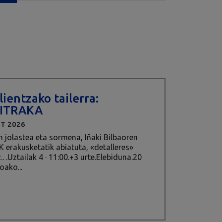
lientzako tailerra:
KITRAKA
ZT 2026
n jolastea eta sormena, Iñaki Bilbaoren
erakusketatik abiatuta, «detalleres»
. .Uztailak 4 · 11:00.+3 urte.Elebiduna.20
oako...