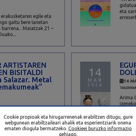
gidatua
eta sar
 erakusketaren egile eta
erreser
ngo gaitu bere lanetan
barrena.. .Maiatzak 21 –
Doako...
 ARTISTAREN
EGU
14
N BISITALDI
DOL
 Salazar. Metal
MAR
14 M
2026
 emakumeak”
TAILERRA
Arima C
izeneko
Rialia 
 erakusketaren egile eta
eta bak
Cookie propioak eta hirugarrenenak erabiltzen ditugu, gure
ngo gaitu bere lanetan
duten p
webgunean erabiltzaileari ahalik eta esperientziarik onena
arrena.. .Apirilak 16 ·
ematen diogula bermatzeko.
Cookieei buruzko informazio
aza.Doako...
gehiago
.