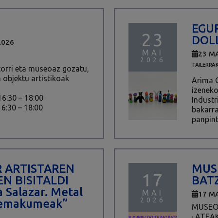
EGU
23
DOL
2026
MAI
23 MA
2026
TAILERRA
rri eta museoaz gozatu,
 objektu artistikoak
Arima C
izeneko
 16:30 – 18:00
Industr
16:30 – 18:00
bakarra
panpint
 ARTISTAREN
MUS
17
N BISITALDI
BAT
 Salazar. Metal
MAI
17 MA
2026
 emakumeak”
MUSEO
· ATEA