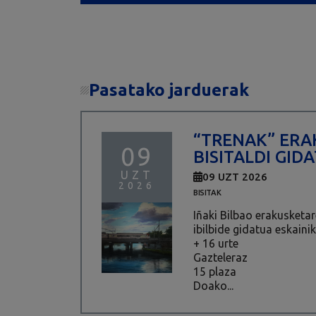
Pasatako jarduerak
“TRENAK” ER
09
BISITALDI GID
UZT
09 UZT 2026
2026
BISITAK
Iñaki Bilbao erakusketar
ibilbide gidatua eskainik
+ 16 urte
Gazteleraz
15 plaza
Doako...