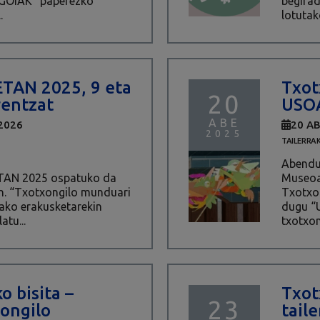
GOIAK” paperezko
begirad
.
lotutak
TAN 2025, 9 eta
Txot
20
rentzat
USO
ABE
2026
20 A
2025
TAILERRA
Abendua
TAN 2025 ospatuko da
Museoa
an. “Txotxongilo munduari
Txotxo
rako erakusketarekin
dugu “
atu...
txotxon
o bisita –
Txot
23
xongilo
taile