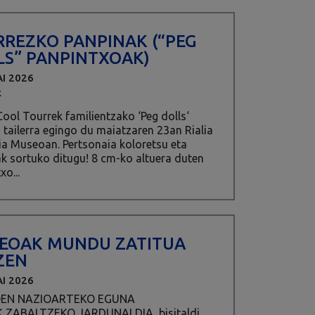
RREZKO PANPINAK (“PEG
LS” PANPINTXOAK)
I 2026
K
ool Tourrek familientzako ‘Peg dolls‘
 tailerra egingo du maiatzaren 23an Rialia
ia Museoan. Pertsonaia koloretsu eta
k sortuko ditugu! 8 cm-ko altuera duten
xo...
EOAK MUNDU ZATITUA
ZEN
I 2026
EN NAZIOARTEKO EGUNA
K ZABALTZEKO JARDUNALDIA, bisitaldi