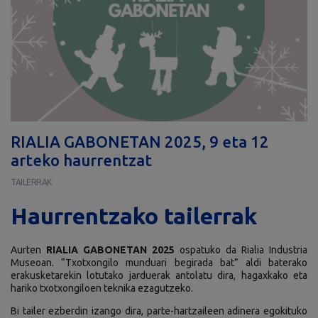
RIALIA GABONETAN 2025, 9 eta 12
arteko haurrentzat
TAILERRAK
Haurrentzako tailerrak
Aurten
RIALIA GABONETAN 2025
ospatuko da Rialia Industria
Museoan. “Txotxongilo munduari begirada bat” aldi baterako
erakusketarekin lotutako jarduerak antolatu dira, hagaxkako eta
hariko txotxongiloen teknika ezagutzeko.
Bi tailer ezberdin izango dira, parte-hartzaileen adinera egokituko