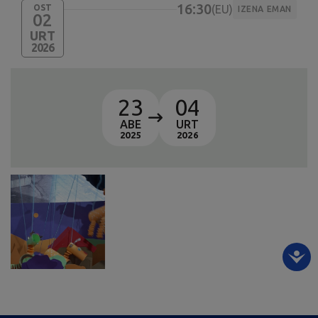
16:30
OST
EU
IZENA EMAN
02
URT
2026
23
04
ABE
URT
2025
2026