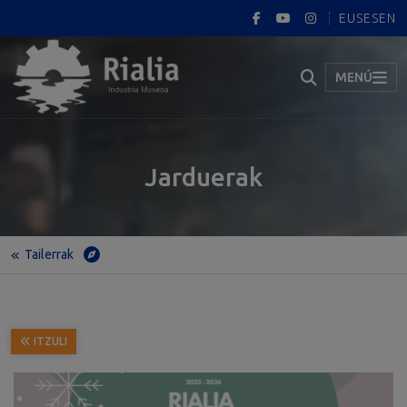
EUS
ES
EN
MENÚ
Jarduerak
Tailerrak
Hasiera
Jarduerak
Tailerrak
RIALIA GABONETAN 2025, 9 eta 12 arteko haurrentzat
ITZULI