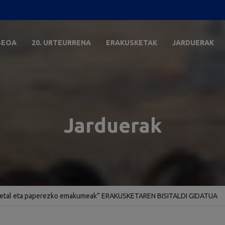
SEOA
20. URTEURRENA
ERAKUSKETAK
JARDUERAK
Jarduerak
tal eta paperezko emakumeak” ERAKUSKETAREN BISITALDI GIDATUA