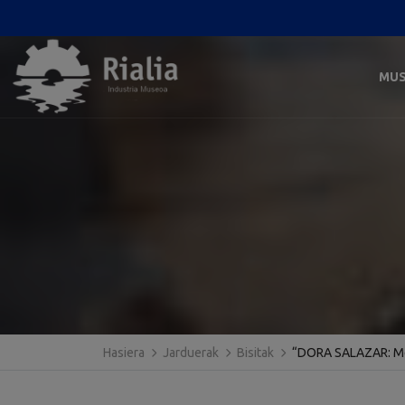
MU
Hasiera
Jarduerak
Bisitak
“DORA SALAZAR: Me