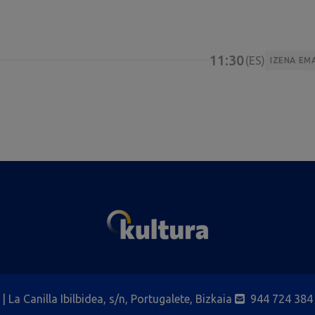
11:30
ES
IZENA EM
| La Canilla Ibilbidea, s/n, Portugalete, Bizkaia
944 724 384