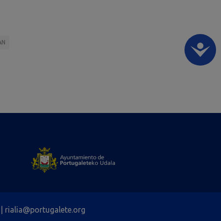
AN
| rialia@portugalete.org