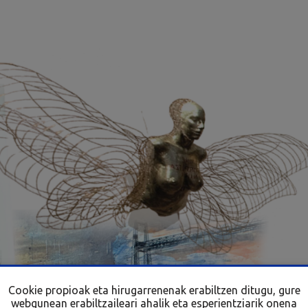
Cookie propioak eta hirugarrenenak erabiltzen ditugu, gure
webgunean erabiltzaileari ahalik eta esperientziarik onena