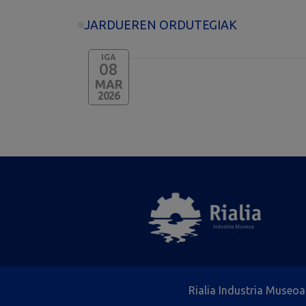
JARDUEREN ORDUTEGIAK
IGA
08
MAR
2026
Rialia Industria Museoa 