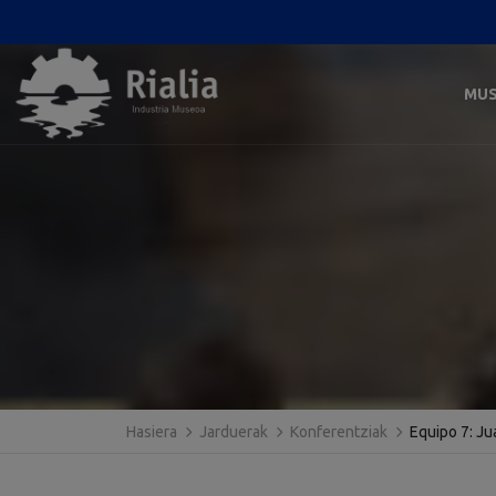
MU
Hasiera
Jarduerak
Konferentziak
Equipo 7: Ju