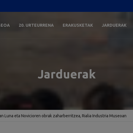
SEOA
20. URTEURRENA
ERAKUSKETAK
JARDUERAK
Jarduerak
an Luna eta Novicioren obrak zaharberritzea, Rialia Industria Museoan