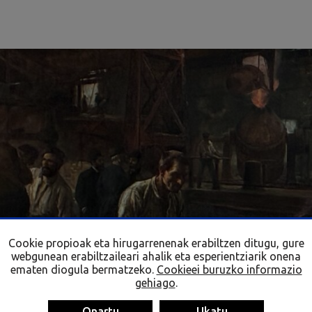
Cookie propioak eta hirugarrenenak erabiltzen ditugu, gure
webgunean erabiltzaileari ahalik eta esperientziarik onena
ematen diogula bermatzeko.
Cookieei buruzko informazio
gehiago
.
Onartu
Ukatu