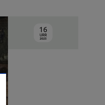
16
URR
2025