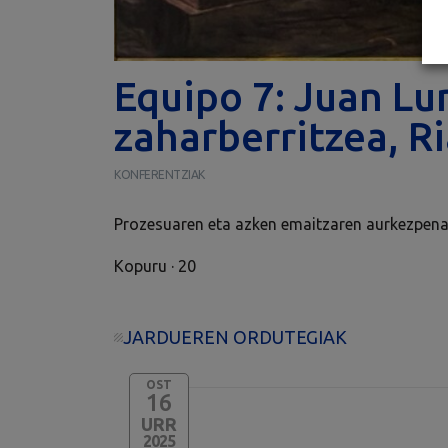
Equipo 7: Juan Lu
zaharberritzea, R
KONFERENTZIAK
Prozesuaren eta azken emaitzaren aurkezpena e
Kopuru · 20
JARDUEREN ORDUTEGIAK
OST
16
URR
2025