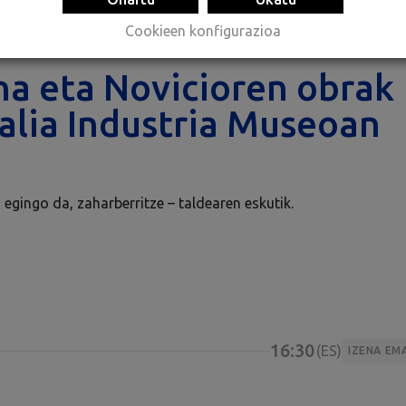
Cookieen konfigurazioa
na eta Novicioren obrak
ialia Industria Museoan
gingo da, zaharberritze – taldearen eskutik.
16:30
ES
IZENA EM