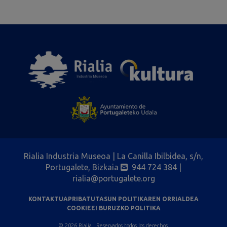
Rialia Industria Museoa | La Canilla Ibilbidea, s/n,
Portugalete, Bizkaia
944 724 384
|
rialia@portugalete.org
KONTAKTUA
PRIBATUTASUN POLITIKAREN ORRIALDEA
COOKIEEI BURUZKO POLITIKA
© 2026 Rialia , Reservados todos los derechos.