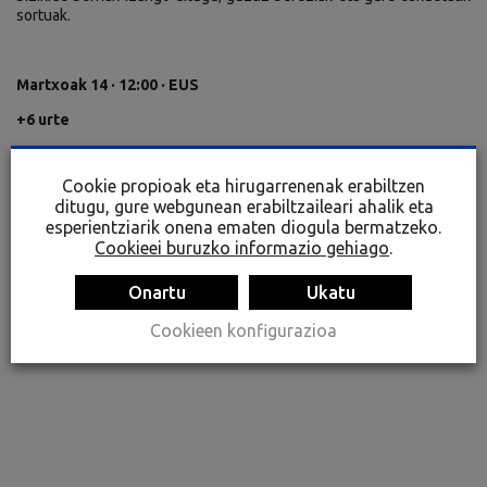
sortuak.
Martxoak 14 · 12:00 · EUS
+6 urte
10 ume + heldu bat haur bakoitzeko
Cookie propioak eta hirugarrenenak erabiltzen
Doako sarrera
ditugu, gure webgunean erabiltzaileari ahalik eta
esperientziarik onena ematen diogula bermatzeko.
Cookieei buruzko informazio gehiago
.
Onartu
Ukatu
Cookieen konfigurazioa