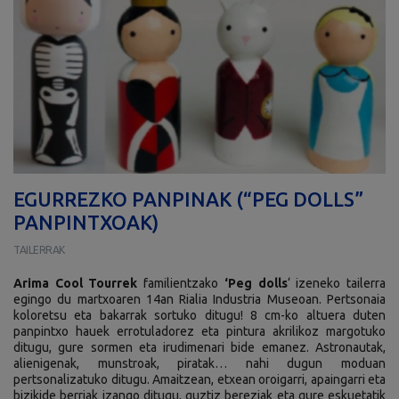
EGURREZKO PANPINAK (“PEG DOLLS”
PANPINTXOAK)
TAILERRAK
Arima Cool Tourrek
familientzako
‘Peg dolls
‘ izeneko tailerra
egingo du martxoaren 14an Rialia Industria Museoan. Pertsonaia
koloretsu eta bakarrak sortuko ditugu! 8 cm-ko altuera duten
panpintxo hauek errotuladorez eta pintura akrilikoz margotuko
ditugu, gure sormen eta irudimenari bide emanez. Astronautak,
alienigenak, munstroak, piratak… nahi dugun moduan
pertsonalizatuko ditugu. Amaitzean, etxean oroigarri, apaingarri eta
bizikide berriak izango ditugu, guztiz bereziak eta gure eskuetatik