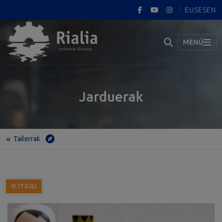
EUS
ES
EN
MENÚ
Jarduerak
Tailerrak
Hasiera
Jarduerak
Tailerrak
EGURREZKO PANPINAK (“PEG DOLLS” PANPINTXOAK)
ITZULI