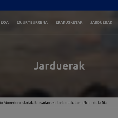
SEOA
20. URTEURRENA
ERAKUSKETAK
JARDUERAK
Jarduerak
gio Monedero isladak. Itsasadarreko lanbideak. Los oficios de la Ría