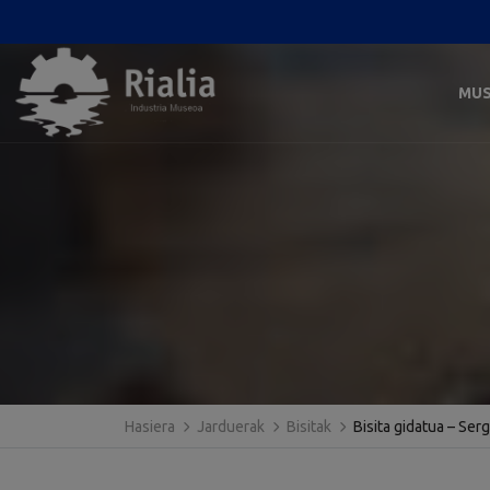
MU
Hasiera
Jarduerak
Bisitak
Bisita gidatua – Ser