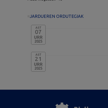
JARDUEREN ORDUTEGIAK
AST
07
URR
2025
AST
21
URR
2025