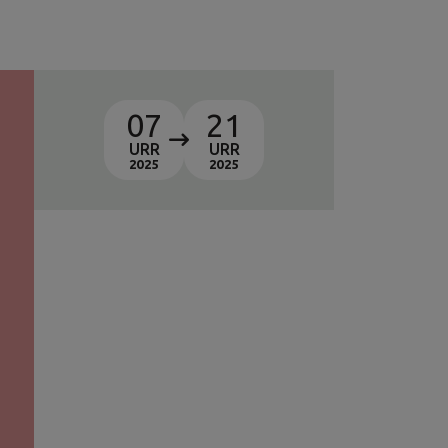
07
21
URR
URR
2025
2025