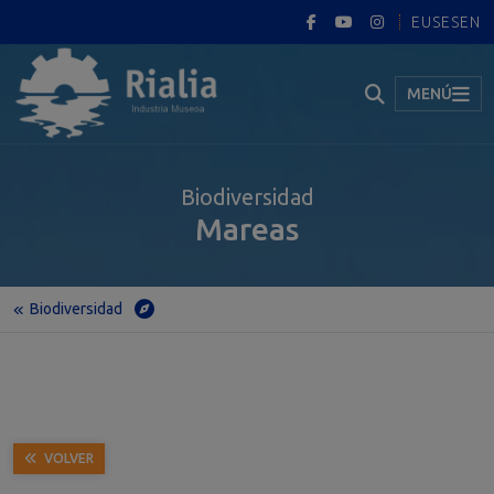
EUS
ES
EN
MENÚ
Biodiversidad
Mareas
Biodiversidad
Inicio
Museo
Exposición permanente
Portugalete
Biodiversidad
Mareas
VOLVER