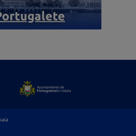
Portugalete
kaia