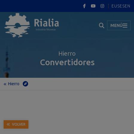
EUS
ES
EN
MENÚ
Hierro
Convertidores
Hierro
Inicio
Museo
Exposición permanente
Hierro
Convertidores
VOLVER