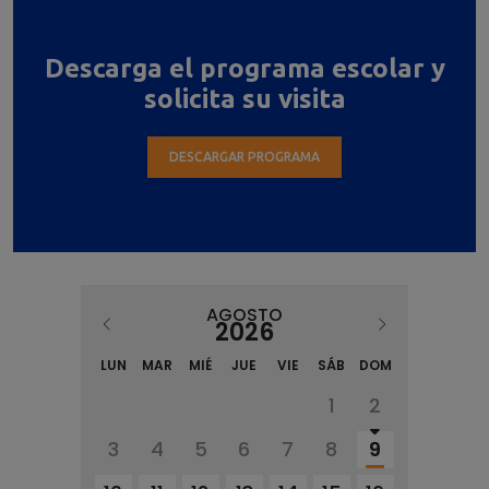
Descarga el programa escolar y
solicita su visita
DESCARGAR PROGRAMA
AGOSTO
2026
LUN
MAR
MIÉ
JUE
VIE
SÁB
DOM
1
2
3
4
5
6
7
8
9