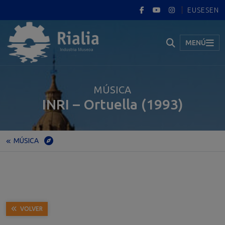
EUS
ES
EN
MENÚ
MÚSICA
INRI – Ortuella (1993)
MÚSICA
Inicio
Museo
Exposición permanente
Portugalete
MÚSICA
INRI – Ortuella (1993)
VOLVER