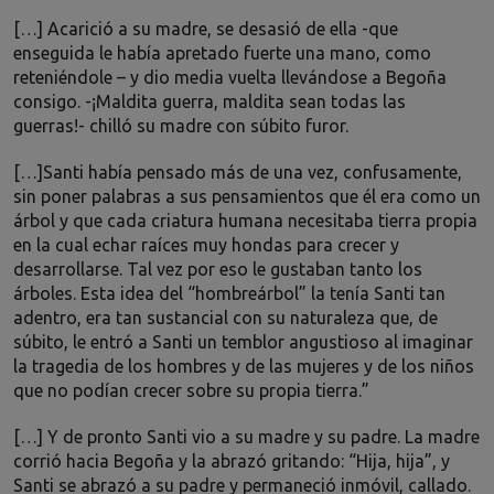
[…] Acarició a su madre, se desasió de ella -que
enseguida le había apretado fuerte una mano, como
reteniéndole – y dio media vuelta llevándose a Begoña
consigo. -¡Maldita guerra, maldita sean todas las
guerras!- chilló su madre con súbito furor.
[…]Santi había pensado más de una vez, confusamente,
sin poner palabras a sus pensamientos que él era como un
árbol y que cada criatura humana necesitaba tierra propia
en la cual echar raíces muy hondas para crecer y
desarrollarse. Tal vez por eso le gustaban tanto los
árboles. Esta idea del “hombreárbol” la tenía Santi tan
adentro, era tan sustancial con su naturaleza que, de
súbito, le entró a Santi un temblor angustioso al imaginar
la tragedia de los hombres y de las mujeres y de los niños
que no podían crecer sobre su propia tierra.”
[…] Y de pronto Santi vio a su madre y su padre. La madre
corrió hacia Begoña y la abrazó gritando: “Hija, hija”, y
Santi se abrazó a su padre y permaneció inmóvil, callado.