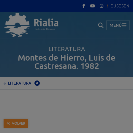
EUS
ES
EN
MENÚ
LITERATURA
Montes de Hierro, Luis de
Castresana. 1982
LITERATURA
Inicio
Museo
Exposición permanente
Portugalete
LITERATURA
Montes de Hierro, Luis de Castresana. 1982
VOLVER