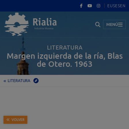
EUS
ES
EN
MENÚ
LITERATURA
Margen izquierda de la ría, Blas
de Otero. 1963
LITERATURA
Inicio
Museo
Exposición permanente
Portugalete
LITERATURA
Margen izquierda de la ría, Blas de Otero. 1963
VOLVER