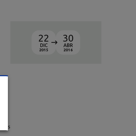
22
30
DIC
ABR
2015
2016
de
iales