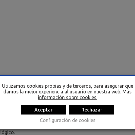
Utilizamos cookies propias y de terceros, para asegurar que
damos la mejor experiencia al usuario en nuestra web.
Más
información sobre cookies.
e moda
Aceptar
Rechazar
más queridas y recordadas. Creada y diseñada por la fábrica 
Configuración de cookies
e los años 70 y 80 del siglo XX. Llegó a todos los sectores soc
lógico.