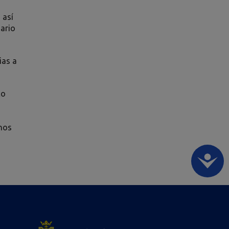
 así
ario
ias a
co
 nos