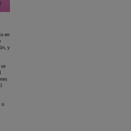
io en
e
ón, y
 se
l
ones
l
 o