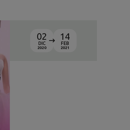
02
14
DIC
FEB
2020
2021