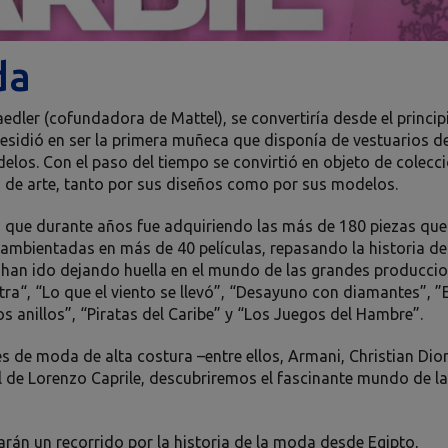
da
dler (cofundadora de Mattel), se convertiría desde el princip
residió en ser la primera muñeca que disponía de vestuarios d
s. Con el paso del tiempo se convirtió en objeto de colecci
a de arte, tanto por sus diseños como por sus modelos.
 que durante años fue adquiriendo las más de 180 piezas que
 ambientadas en más de 40 películas, repasando la historia de
e han ido dejando huella en el mundo de las grandes producci
ra“, “Lo que el viento se llevó”, “Desayuno con diamantes”, ”E
s anillos”, “Piratas del Caribe” y “Los Juegos del Hambre”.
de moda de alta costura –entre ellos, Armani, Christian Dior
l de Lorenzo Caprile, descubriremos el fascinante mundo de la
rán un recorrido por la historia de la moda desde Egipto,