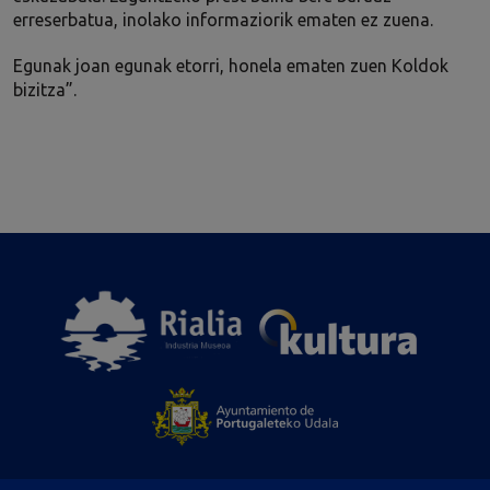
erreserbatua, inolako informaziorik ematen ez zuena.
Egunak joan egunak etorri, honela ematen zuen Koldok
bizitza”.