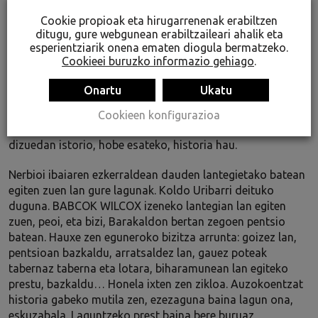
Cookie propioak eta hirugarrenenak erabiltzen
Betaurrekoei esker
(
Ilusioaren Ordaina ipuin-bilduma
),
ditugu, gure webgunean erabiltzaileari ahalik eta
Laura Mintegi Lakarra.1983
esperientziarik onena ematen diogula bermatzeko.
Cookieei buruzko informazio gehiago
.
Honelaxe hasi nintzen entzuten, pixkanaka-pixkanaka
gaian sartzen, inguruaz ahazten eta berak zuzentzen
Onartu
Ukatu
zizkidan hitzak xurgatzen. Eszenak imajinatuz, pertsonaien
aurpegiak zirriborratuz, bera ere eszenatoki horretan
Cookieen konfigurazioa
jarriz, nire begien aurrean ikusi nuen orain kontatu nahi
dizuedan istorio, hobe esateko, historia hau.
Nerbioi ibaiaren ezkerraldean dauden lantegietako batean
egiten zuen lan gure lagunak. Koldo Uribarri deituko
duguna. BABCOK WILCOX izeneko lantegian lan egiten
zuen, peoi, eta bizi, Barakaldon bertan zegoen pentsio
batean. Hauxe zen eguneroko bizitza arrunta: goizez lan,
pentsioan bazkaldu, arratsaldez lan, gauez poteak
tabernaz taberna eta lotara, biharamunean lan egiteko
prestu, bazkaldu… Honela ixten zen zikloa. Auzokoentzat
historia gabeko mutila zen, ezezaguna baina lagun ona,
eskuzabala. Laguntzeko prest baina bere buruaz