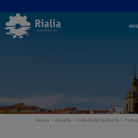
MU
Hasiera
Museoa
Erakusketa iraunkorra
Portug