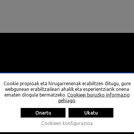
Cookie propioak eta hirugarrenenak erabiltzen ditugu, gure
webgunean erabiltzaileari ahalik eta esperientziarik onena
ematen diogula bermatzeko.
Cookieei buruzko informazio
gehiago
.
Onartu
Ukatu
Cookieen konfigurazioa