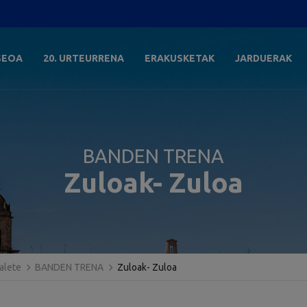
SEOA
20. URTEURRENA
ERAKUSKETAK
JARDUERAK
BANDEN TRENA
Zuloak- Zuloa
alete
BANDEN TRENA
Zuloak- Zuloa