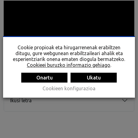
Cookie propioak eta hirugarrenenak erabiltzen
ditugu, gure webgunean erabiltzaileari ahalik eta
esperientziarik onena ematen diogula bermatzeko.
Cookieei buruzko informazio gehiago
.
Onartu
Ukatu
Cookieen konfigurazioa
Ikusi letra