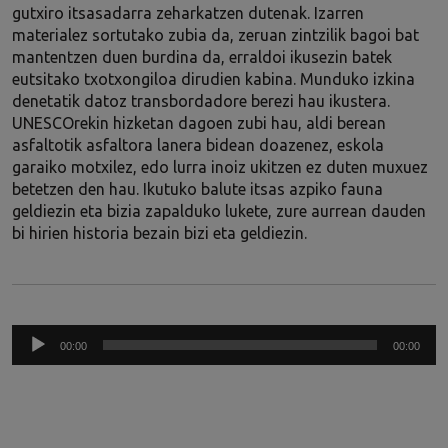
gutxiro itsasadarra zeharkatzen dutenak. Izarren
materialez sortutako zubia da, zeruan zintzilik bagoi bat
mantentzen duen burdina da, erraldoi ikusezin batek
eutsitako txotxongiloa dirudien kabina. Munduko izkina
denetatik datoz transbordadore berezi hau ikustera.
UNESCOrekin hizketan dagoen zubi hau, aldi berean
asfaltotik asfaltora lanera bidean doazenez, eskola
garaiko motxilez, edo lurra inoiz ukitzen ez duten muxuez
betetzen den hau. Ikutuko balute itsas azpiko fauna
geldiezin eta bizia zapalduko lukete, zure aurrean dauden
bi hirien historia bezain bizi eta geldiezin.
Audio
00:00
00:00
Player