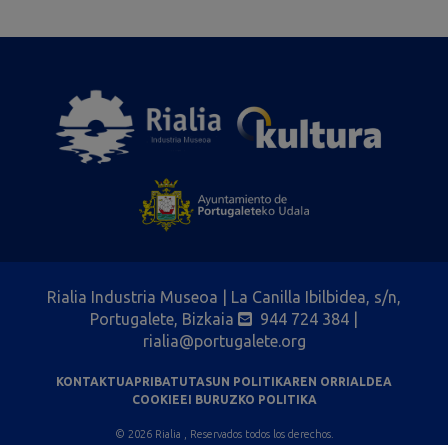
Rialia Industria Museoa | La Canilla Ibilbidea, s/n,
Portugalete, Bizkaia
944 724 384
|
rialia@portugalete.org
KONTAKTUA
PRIBATUTASUN POLITIKAREN ORRIALDEA
COOKIEEI BURUZKO POLITIKA
© 2026 Rialia , Reservados todos los derechos.