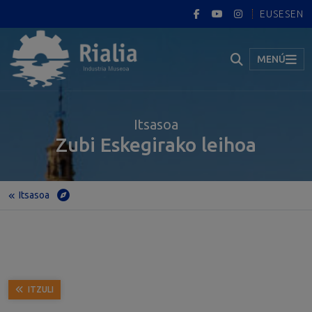
EUS
ES
EN
MENÚ
Itsasoa
Zubi Eskegirako leihoa
Itsasoa
Hasiera
Museoa
Erakusketa iraunkorra
Itsasoa
Zubi Eskegirako leihoa
ITZULI