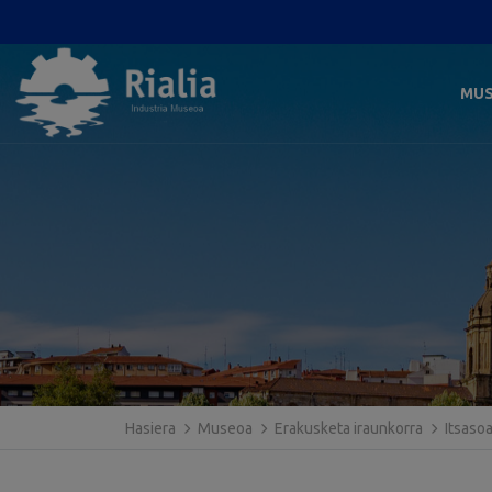
MU
Hasiera
Museoa
Erakusketa iraunkorra
Itsaso