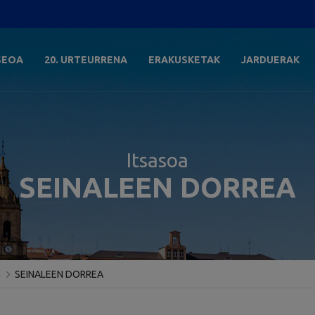
SEOA
20. URTEURRENA
ERAKUSKETAK
JARDUERAK
Itsasoa
SEINALEEN DORREA
a
SEINALEEN DORREA