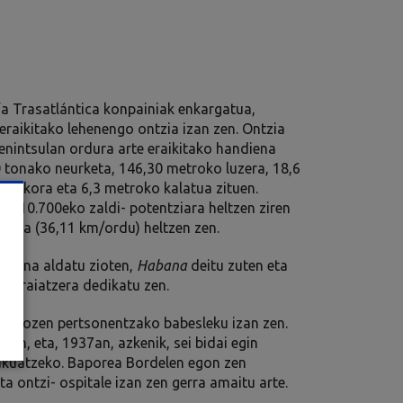
 Trasatlántica konpainiak enkargatua,
eraikitako lehenengo ontzia izan zen. Ontzia
enintsulan ordura arte eraikitako handiena
0 tonako neurketa, 146,30 metroko luzera, 18,6
 eskora eta 6,3 metroko kalatua zituen.
n, 10.700eko zaldi- potentziara heltzen ziren
pilora (36,11 km/ordu) heltzen zen.
i izena aldatu zioten,
Habana
deitu zuten eta
 garraiatzera dedikatu zen.
 zetozen pertsonentzako babesleku izan zen.
uten, eta, 1937an, azkenik, sei bidai egin
bakuatzeko. Baporea Bordelen egon zen
ta ontzi- ospitale izan zen gerra amaitu arte.