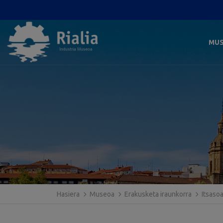
MU
Hasiera
Museoa
Erakusketa iraunkorra
Itsaso