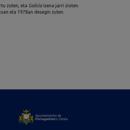
rtu zuten, eta
Galicia
izena jarri zioten.
zuan eta 1978an desegin zuten.