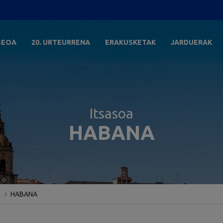
SEOA
20. URTEURRENA
ERAKUSKETAK
JARDUERAK
Itsasoa
HABANA
a
HABANA