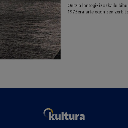
Ontzia lantegi- izozkailu bihu
1975era arte egon zen zerbit