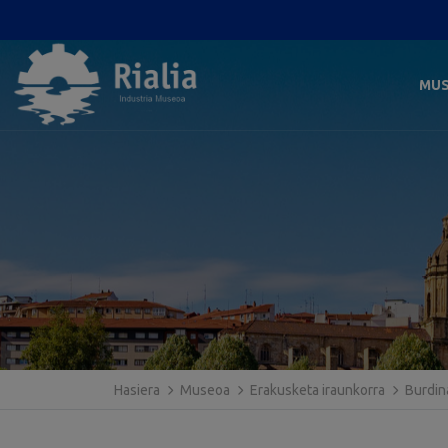
MU
Hasiera
Museoa
Erakusketa iraunkorra
Burdin