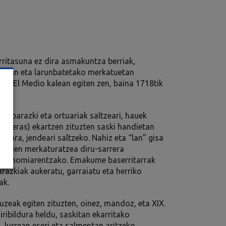
rritasuna ez dira asmakuntza berriak,
stegun eta larunbatetako merkatuetan
ran El Medio kalean egiten zen, baina 1718tik
io barazki eta ortuariak saltzeari, hauek
ndejeras) ekartzen zituzten saski handietan
azara, jendeari saltzeko. Nahiz eta “lan” gisa
duktuen merkaturatzea diru-sarrera
n ekonomiarentzako. Emakume baserritarrak
arazkiak aukeratu, garraiatu eta herriko
ak.
luzeak egiten zituzten, oinez, mandoz, eta XIX.
iribildura heldu, saskitan ekarritako
lurrean eseri eta salmentan aritzeko.