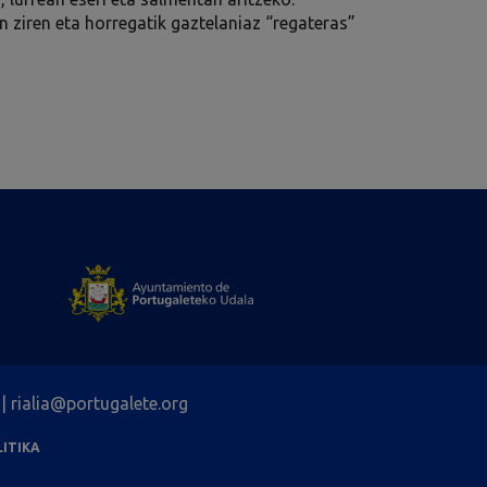
en ziren eta horregatik gaztelaniaz “regateras”
| rialia@portugalete.org
ITIKA