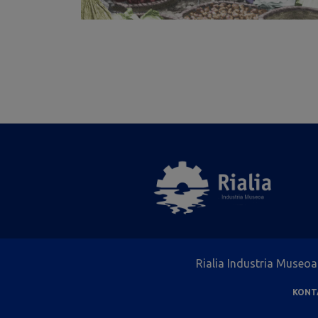
Rialia Industria Museoa 
KONT