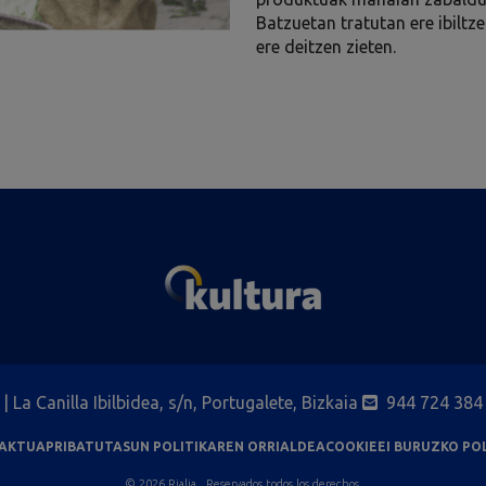
Batzuetan tratutan ere ibiltz
ere deitzen zieten.
| La Canilla Ibilbidea, s/n, Portugalete, Bizkaia
944 724 384
AKTUA
PRIBATUTASUN POLITIKAREN ORRIALDEA
COOKIEEI BURUZKO POL
© 2026 Rialia , Reservados todos los derechos.