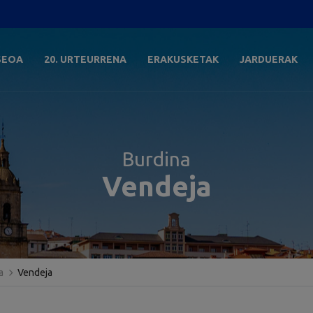
SEOA
20. URTEURRENA
ERAKUSKETAK
JARDUERAK
Burdina
Vendeja
a
Vendeja