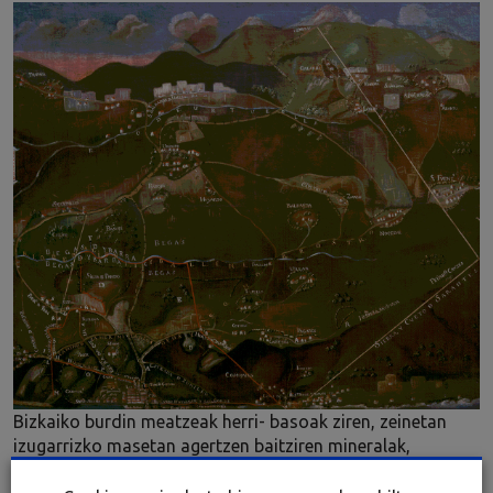
Bizkaiko burdin meatzeak herri- basoak ziren, zeinetan
izugarrizko masetan agertzen baitziren mineralak,
gainazalean. Honako hauek ziren mineralak: hematite