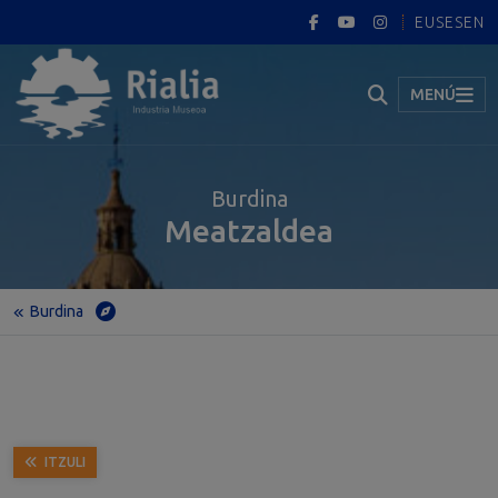
EUS
ES
EN
MENÚ
Burdina
Meatzaldea
Burdina
Hasiera
Museoa
Erakusketa iraunkorra
Burdina
Meatzaldea
ITZULI