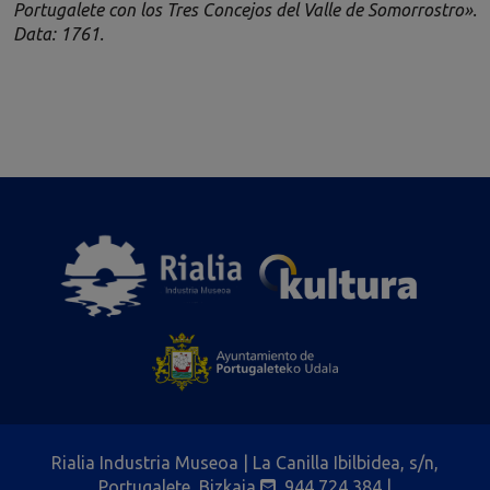
Portugalete con los Tres Concejos del Valle de Somorrostro».
Data: 1761.
Rialia Industria Museoa | La Canilla Ibilbidea, s/n,
Portugalete, Bizkaia
944 724 384
|