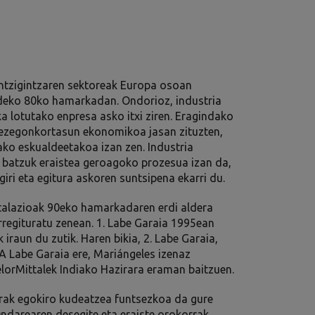
ontzigintzaren sektoreak Europa osoan
ndeko 80ko hamarkadan. Ondorioz, industria
a lotutako enpresa asko itxi ziren. Eragindako
 ezegonkortasun ekonomikoa jasan zituzten,
ako eskualdeetakoa izan zen. Industria
u batzuk eraistea geroagoko prozesua izan da,
iri eta egitura askoren suntsipena ekarri du.
stalazioak 90eko hamarkadaren erdi aldera
berregituratu zenean. 1. Labe Garaia 1995ean
k iraun du zutik. Haren bikia, 2. Labe Garaia,
2A Labe Garaia ere, Mariángeles izenaz
elorMittalek Indiako Hazirara eraman baitzuen.
rrak egokiro kudeatzea funtsezkoa da gure
Ondarearen desegite eta eraiste orokorrak