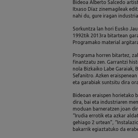
Bideoa Alberto Salcedo artis
Itxaso Díaz zinemagileak edi
nahi du, gure iragan industria
Sorkuntza lan hori Eusko Jau
1992tik 2013ra bitartean gar
Programako material argitara
Programa horren bitartez, zah
finantzatu zen. Garrantzi hist
nola Bizkaiko Labe Garaiak, 
Sefanitro. Azken eraispenean
eta garabiak suntsitu dira ora
Bideoan eraispen horietako b
dira, bai eta industriaren m
moduan barneratzen joan dire
“Irudia errotik eta azkar ald
gehiago 2 urtean”, “Instalazi
bakarrik egiaztatuko da era