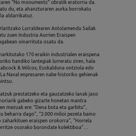
taren “No monuments” obratik eratorria da.
tatu du, eta ahanzturaren aurka borrokatu
la aldarrikatuz.
rlaritzako Lurraldearen Antolamendu Sailak
atu zuen Industria Aurrien Eraispen
gabean oinarrituta osatu da.
arkitutako 170 eraikin industrialen eraispena
oriko handiko lantegiak lurreratu ziren, hala
Babcock & Wilcox, Euskalduna ontziola edo
 La Naval enpresaren nabe historiko gehienak
intsu.
atzuk prestatzeko eta gauzatzeko lanak jaso
emoriarik gabeko gizarte honetan mantra
n mezuak ere: “Dena bota eta garbitu”,
atu beharra dago”, “2.000 milioi pezeta baino
o zaharkituen eraispen orokorra”, “Horrela
berritze osorako borondate kolektiboa”…