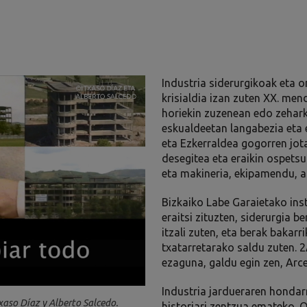
Industria siderurgikoak eta 
krisialdia izan zuten XX. me
horiekin zuzenean edo zehark
eskualdeetan langabezia eta
eta Ezkerraldea gogorren jot
desegitea eta eraikin ospets
eta makineria, ekipamendu, ag
Bizkaiko Labe Garaietako in
eraitsi zituzten, siderurgia 
itzali zuten, eta berak bakarri
txatarretarako saldu zuten. 
ezaguna, galdu egin zen, Arc
Industria jardueraren honda
aso Díaz y Alberto Salcedo.
historiari zentzua emateko. 