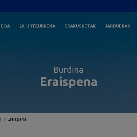
SEOA
20. URTEURRENA
ERAKUSKETAK
JARDUERAK
Burdina
Eraispena
a
Eraispena