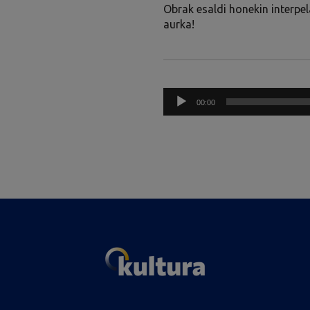
Obrak esaldi honekin interpe
aurka!
Audio
00:00
Player