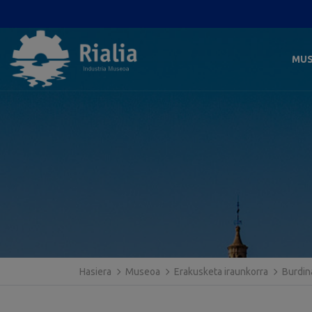
MU
Hasiera
Museoa
Erakusketa iraunkorra
Burdin