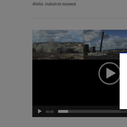
Rialia. Industria museoa
Video
Player
00:00