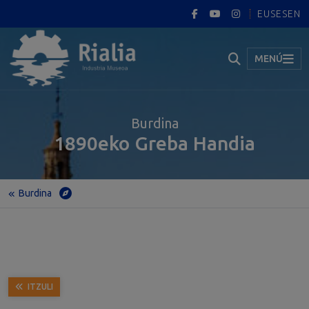
EUS
ES
EN
MENÚ
Burdina
1890eko Greba Handia
Burdina
Hasiera
Museoa
Erakusketa iraunkorra
Burdina
1890eko Greba Handia
ITZULI