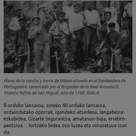
Plano de la concha y barra de Bilbao situado en el fondeadero de
Portugalete. Levantado por el Brigadier de la Real Armada D.
Vicente Tofiño de San Miguel. Año de 1789. RIALIA
8 orduko lansaioa, asteko 40 orduko lansaioa,
ordaindutako oporrak, igandeko atsedena, langabezia-
eskubidea, Gizarte Segurantza, amatasun-baja, erretiro-
pentsioa… lortzeko bidea oso luzea eta oinazetsua izan
da.