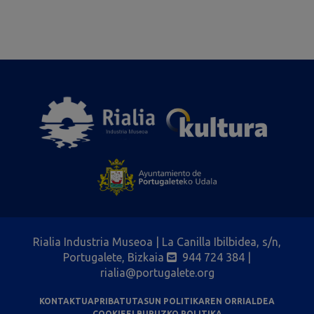
Rialia Industria Museoa | La Canilla Ibilbidea, s/n,
Portugalete, Bizkaia
944 724 384
|
rialia@portugalete.org
KONTAKTUA
PRIBATUTASUN POLITIKAREN ORRIALDEA
COOKIEEI BURUZKO POLITIKA