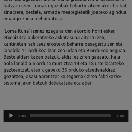
batzartu zen. Lomak ugazabak behartu zituen akordio bat
sinatzera, bestela, armada meategietatik joateko agindua
emango zuela mehatxatuta.
‘Loma Ituna’ izenez ezaguna den akordio horri esker,
etxebizitza aukeratzeko askatasuna aitortu zen,
kantinetan nahitaez erosteko beharra desagertu zen eta
lanaldia 11 ordukoa izan zen udan eta 9 ordukoa neguan.
Beste aldarrikapen batzuk, aldiz, ez ziren gauzatu, hala
nola lanaldia 6 ordura murriztea 14 eta 18 urte bitarteko
gazteentzat, etenik gabeko 36 orduko atsedenaldiaz
gozatzea, osasunarentzat kaltegarriak ziren fabrikazio-
sistema jakin batzuk debekatzea eta abar.
Audio
00:00
00:00
Player