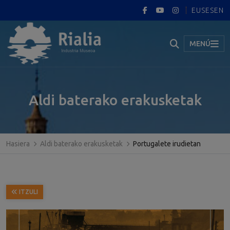
EUS
ES
EN
MENÚ
Aldi baterako erakusketak
Hasiera
Aldi baterako erakusketak
Portugalete irudietan
ITZULI