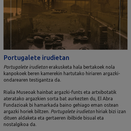
Portugalete irudietan
Portugalete irudietan
erakusketa hala bertakoek nola
kanpokoek beren kamerekin hartutako hiriaren argazki-
ondarearen testigantza da.
Rialia Museoak hainbat argazki-funts eta artxibotatik
ateratako argazkien sorta bat aurkezten du, El Abra
Fundazioak bi hamarkada baino gehiago eman ostean
argazki horiek biltzen.
Portugalete irudietan
hiriak bizi izan
dituen aldaketa eta gertaeren ibilbide bisual eta
nostalgikoa da.