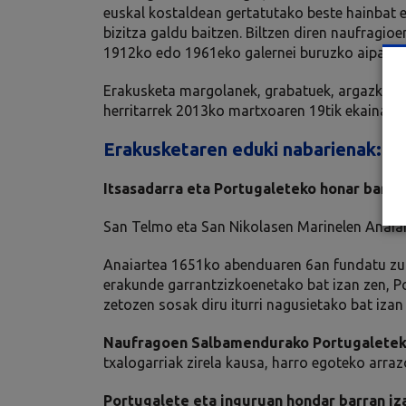
euskal kostaldean gertatutako beste hainbat er
bizitza galdu baitzen. Biltzen diren naufragio
1912ko edo 1961eko galernei buruzko aipamen
Erakusketa margolanek, grabatuek, argazkiek,
herritarrek 2013ko martxoaren 19tik ekainaren
Erakusketaren eduki nabarienak:
Itsasadarra eta Portugaleteko honar barra
San Telmo eta San Nikolasen Marinelen Anaia
Anaiartea 1651ko abenduaren 6an fundatu zuten
erakunde garrantzizkoenetako bat izan zen, Por
zetozen sosak diru iturri nagusietako bat iza
Naufragoen Salbamendurako Portugaleteko
txalogarriak zirela kausa, harro egoteko arraz
Portugalete eta inguruan hondar barran i