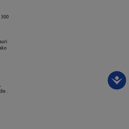
. 300
a
auri
tako
,
ie .