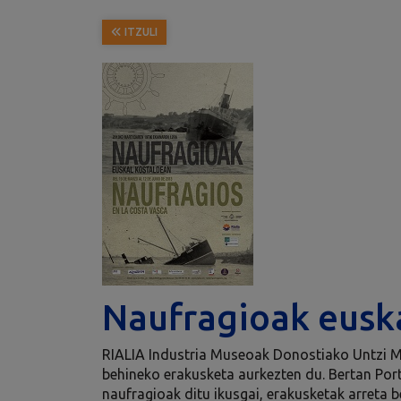
ITZULI
Naufragioak eusk
RIALIA Industria Museoak Donostiako Untzi M
behineko erakusketa aurkezten du. Bertan Por
naufragioak ditu ikusgai, erakusketak arreta b