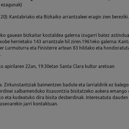
o ezagunak)
20): Kantabriako eta Bizkaiko arrantzaleei eragin zien bereziki
eko gauean bizkaitar kostaldea galerna izugarri batez astindu
xobe herrietako 143 arrantzale hil ziren.1961eko galerna: Kant
ger Lurmuturra eta Finisterre artean 83 hildako eta hondoratu
.
 apirilaren 22an, 19:30etan Santa Clara kultur aretoan
. Zirkunstantziak baimentzen badute eta larrialdirik ez balego
erdinei salbamenduko itsasontzia bisitatzeko aukera emango d
o eta kudeatuko dira bisita desberdinak. Interesatuta dauden
useoarekin jarri kontaktuan.