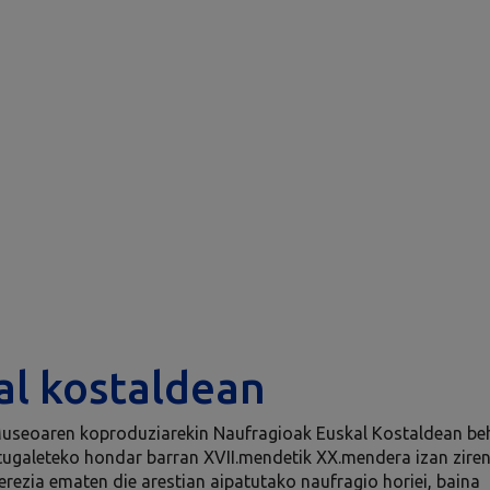
al kostaldean
useoaren koproduziarekin Naufragioak Euskal Kostaldean be
tugaleteko hondar barran XVII.mendetik XX.mendera izan zire
erezia ematen die arestian aipatutako naufragio horiei, baina