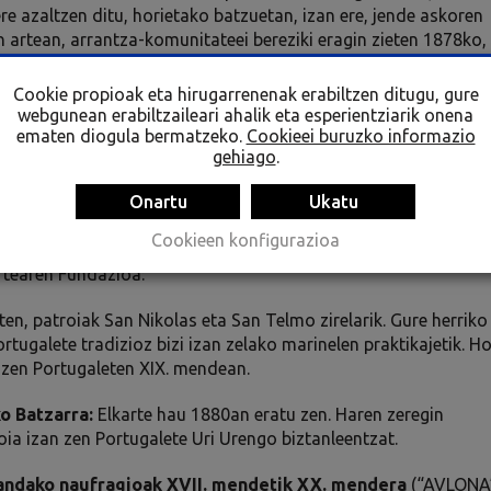
e azaltzen ditu, horietako batzuetan, izan ere, jende askoren
en artean, arrantza-komunitateei bereziki eragin zieten 1878ko,
 berezia egiten da.
Cookie propioak eta hirugarrenenak erabiltzen ditugu, gure
 maketek eta mota desberdineko objektuek osatzen dute, eta
webgunean erabiltzaileari ahalik eta esperientziarik onena
 12arte izango dute ikusgai.
ematen diogula bermatzeko.
Cookieei buruzko informazio
gehiago
.
Onartu
Ukatu
Cookieen konfigurazioa
rtearen Fundazioa:
, patroiak San Nikolas eta San Telmo zirelarik. Gure herriko
tugalete tradizioz bizi izan zelako marinelen praktikajetik. Ho
n zen Portugaleten XIX. mendean.
 Batzarra:
Elkarte hau 1880an eratu zen. Haren zeregin
oia izan zen Portugalete Uri Urengo biztanleentzat.
zandako naufragioak XVII. mendetik XX. mendera
(“AVLONA”