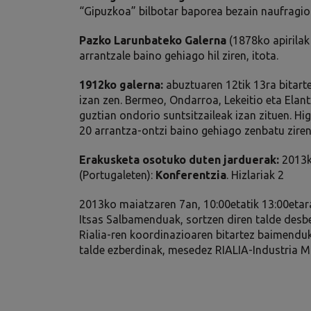
“Gipuzkoa” bilbotar baporea bezain naufragi
Pazko Larunbateko Galerna
(1878ko apirilak 
arrantzale baino gehiago hil ziren, itota.
1912ko galerna:
abuztuaren 12tik 13ra bitart
izan zen. Bermeo, Ondarroa, Lekeitio eta Elant
guztian ondorio suntsitzaileak izan zituen. Hi
20 arrantza-ontzi baino gehiago zenbatu ziren
Erakusketa osotuko duten jarduerak:
2013ko
(Portugaleten):
Konferentzia
. Hizlariak 2
2013ko maiatzaren 7an, 10:00etatik 13:00etara
Itsas Salbamenduak, sortzen diren talde desb
Rialia-ren koordinazioaren bitartez baimenduk
talde ezberdinak, mesedez RIALIA-Industria M