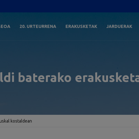
SEOA
20. URTEURRENA
ERAKUSKETAK
JARDUERAK
ldi baterako erakusket
uskal kostaldean