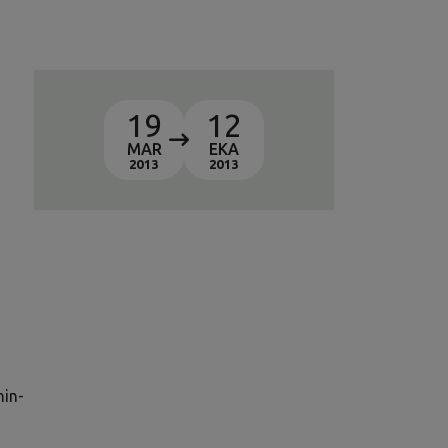
19
12
MAR
EKA
2013
2013
hin-
n