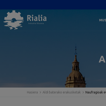
MU
A
Hasiera
Aldi baterako erakusketak
Naufragioak e