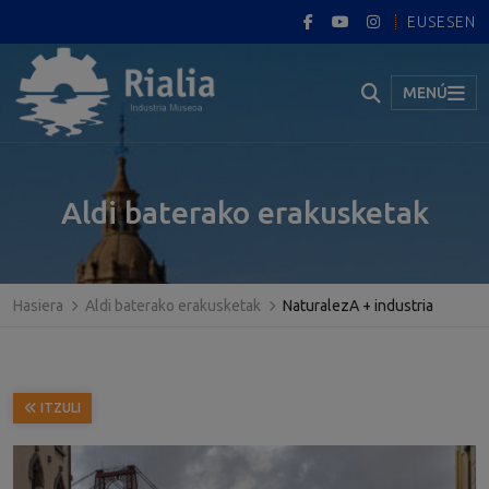
EUS
ES
EN
MENÚ
Aldi baterako erakusketak
Hasiera
Aldi baterako erakusketak
NaturalezA + industria
ITZULI