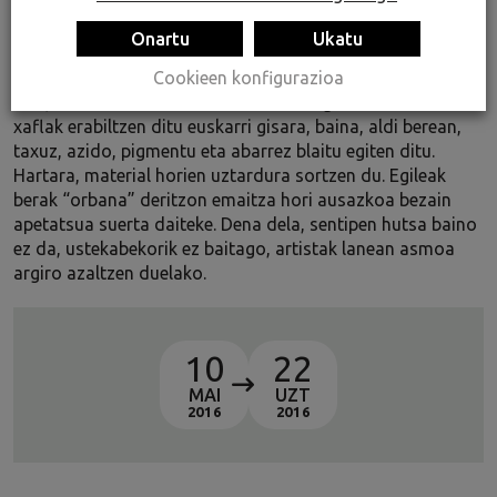
industriaren arteko borroka etengabea islatzen dute. Izan
ere, industrian gizakiaren lorratza nabarmengarri da oso.
Onartu
Ukatu
Ana Oliasen lanetan grisak eta gorri-horiak nahastu egiten
Cookieen konfigurazioa
dira, bere teknikaren indarraren erakusgarri. Burdinazko
xaflak erabiltzen ditu euskarri gisara, baina, aldi berean,
taxuz, azido, pigmentu eta abarrez blaitu egiten ditu.
Hartara, material horien uztardura sortzen du. Egileak
berak “orbana” deritzon emaitza hori ausazkoa bezain
apetatsua suerta daiteke. Dena dela, sentipen hutsa baino
ez da, ustekabekorik ez baitago, artistak lanean asmoa
argiro azaltzen duelako.
10
22
MAI
UZT
2016
2016