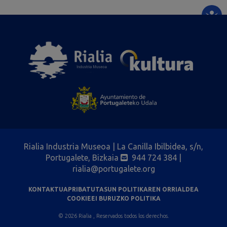
Rialia Industria Museoa | La Canilla Ibilbidea, s/n,
Portugalete, Bizkaia
944 724 384
|
rialia@portugalete.org
KONTAKTUA
PRIBATUTASUN POLITIKAREN ORRIALDEA
COOKIEEI BURUZKO POLITIKA
© 2026 Rialia , Reservados todos los derechos.