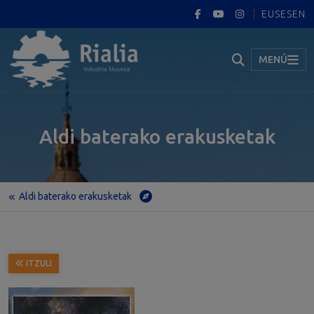
EUS
ES
EN
MENÚ
Aldi baterako erakusketak
Aldi baterako erakusketak
Hasiera
Aldi baterako erakusketak
“Industriaren kolorea” ÁNGEL AJA
ITZULI