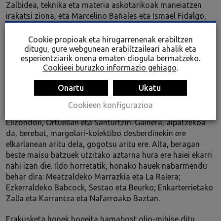
Zalbidea, teknika eta materia askotarikoak maneiatzen
irakatsi ziona, eta Marcelino Bañales eta Ismael Fidalgo,
Babcock & Wilcox lantegian ezagutu zituenak. Izan ere,
hirukote artistiko banaezina osatu zuten.
Cookie propioak eta hirugarrenenak erabiltzen
ditugu, gure webgunean erabiltzaileari ahalik eta
Ángel Ajak olio-mihiseak margotzen ditu, kolorea nola
esperientziarik onena ematen diogula bermatzeko.
Cookieei buruzko informazio gehiago
.
darabilen aipagarri delarik; alta, haren paleta kromatikoak
grisak, gorriztak, beltzak eta moreak ditu.
Onartu
Ukatu
Ajak toki askotako galeria eta museo anitzetan egin ditu
Cookieen konfigurazioa
erakusketak, hala nola Sestaon, Barakaldon, Zugaztietan,
Elizondon, Ortuellan eta Santurtzin. Gainera, aipatzekoa
da, berebat, margolari-kolektibo desberdinekin ere
elkarlanean aritu dela, gogotsu aritu ere. Alta, beragan
beste maisu batzuek utzitako aztarna hura ere haiei ekarri
nahi izan die. Ildo horretatik, honako hauek nabarmendu
behar dira: Meatzaldeko Marrazkia eta La Ralera;
Ezkerraldeko Babcock, Sestao eta Beurko; Enkarterrietako
Zalla eta Karrantza eta Nafarroako Baztan.
Erakusketa honek hogeita hamabost olio-mihise ditu,