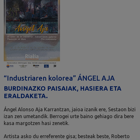
“Industriaren kolorea” ÁNGEL AJA
BURDINAZKO PAISAIAK, HASIERA ETA
ERALDAKETA.
Ángel Alonso Aja Karrantzan, jaioa izanik ere, Sestaon bizi
izan zen umetandik. Berrogei urte baino gehiago dira bere
kasa margotzen hasi zenetik.
Artista asko du erreferente gisa; besteak beste, Roberto