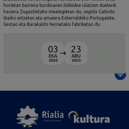
horietan barrena burdinaren ibilbidea islatzen duelarik:
hasiera Zugaztietako meategietan du, segida Galindo
ibaiko ertzetan eta amaiera Ezkerraldeko Portugalete,
Sestao eta Barakaldo herrietako fabriketan du.
03
23
EKA
ABU
2020
2020