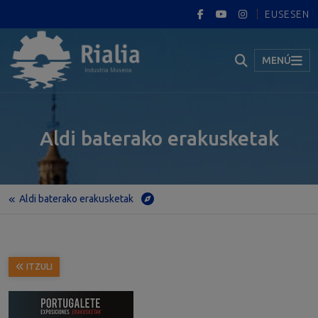
EUS
ES
EN
MENÚ
Aldi baterako erakusketak
Aldi baterako erakusketak
Hasiera
Aldi baterako erakusketak
“Dracula, banpiroen printzea”
ITZULI