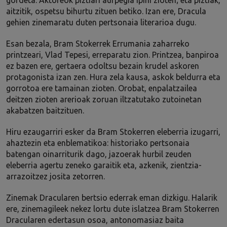
gordeta. Aktoreok piztiari aurpegia ipini zioten; eta piztiak,
aitzitik, ospetsu bihurtu zituen betiko. Izan ere, Dracula
gehien zinemaratu duten pertsonaia literarioa dugu.
Esan bezala, Bram Stokerrek Errumania zaharreko
printzeari, Vlad Tepesi, erreparatu zion. Printzea, banpiroa
ez bazen ere, gertaera odoltsu bezain krudel askoren
protagonista izan zen. Hura zela kausa, askok beldurra eta
gorrotoa ere tamainan zioten. Orobat, enpalatzailea
deitzen zioten arerioak zoruan iltzatutako zutoinetan
akabatzen baitzituen.
Hiru ezaugarriri esker da Bram Stokerren eleberria izugarri,
ahaztezin eta enblematikoa: historiako pertsonaia
batengan oinarriturik dago, jazoerak hurbil zeuden
eleberria agertu zeneko garaitik eta, azkenik, zientzia-
arrazoitzez josita zetorren.
Zinemak Dracularen bertsio ederrak eman dizkigu. Halarik
ere, zinemagileek nekez lortu dute islatzea Bram Stokerren
Dracularen edertasun osoa, antonomasiaz baita