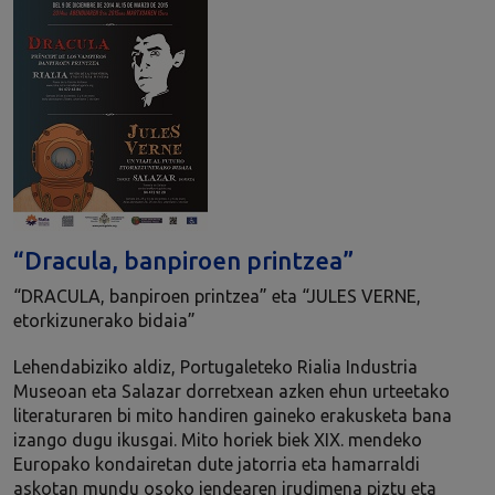
“Dracula, banpiroen printzea”
“DRACULA, banpiroen printzea” eta “JULES VERNE,
etorkizunerako bidaia”
Lehendabiziko aldiz, Portugaleteko Rialia Industria
Museoan eta Salazar dorretxean azken ehun urteetako
literaturaren bi mito handiren gaineko erakusketa bana
izango dugu ikusgai. Mito horiek biek XIX. mendeko
Europako kondairetan dute jatorria eta hamarraldi
askotan mundu osoko jendearen irudimena piztu eta