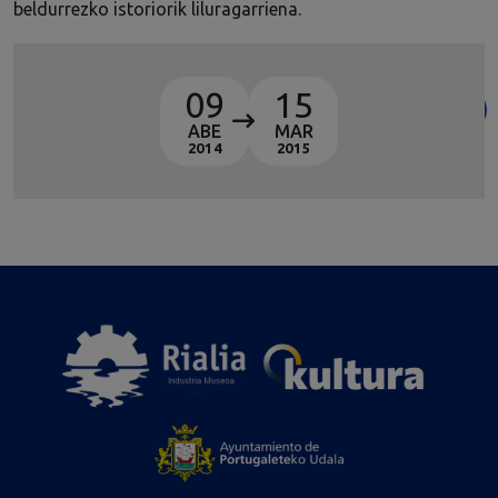
beldurrezko istoriorik liluragarriena.
09
15
ABE
MAR
2014
2015