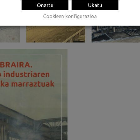
Onartu
Ukatu
Cookieen konfigurazioa