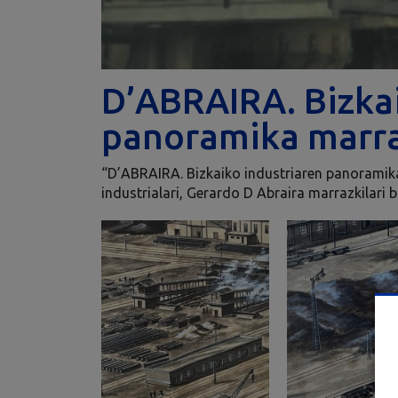
D’ABRAIRA. Bizkai
panoramika marr
“D’ABRAIRA. Bizkaiko industriaren panoramik
industrialari, Gerardo D Abraira marrazkilari 