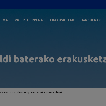
SEOA
20. URTEURRENA
ERAKUSKETAK
JARDUERAK
ldi baterako erakusket
zkaiko industriaren panoramika marraztuak