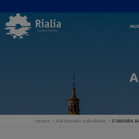
MU
A
Hasiera
Aldi baterako erakusketak
D’ABRAIRA. Bi