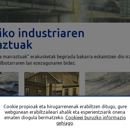
ko industriaren
aztuak
a marraztuak” erakusketak begirada bakarra eskaintzen dio i
bilbotarraren lan ezezagunaren bidez.
Cookie propioak eta hirugarrenenak erabiltzen ditugu, gure
webgunean erabiltzaileari ahalik eta esperientziarik onena
ematen diogula bermatzeko.
Cookieei buruzko informazio
gehiago
.