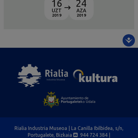
16
24
UZT
AZA
2019
2019
Rialia Industria Museoa | La Canilla Ibilbidea, s/n,
Portugalete, Bizkaia
944 724 384
|