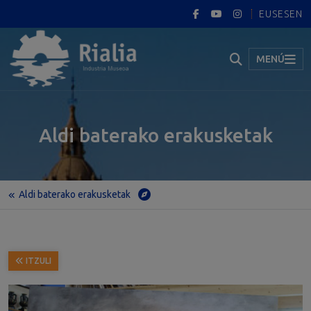
EUS
ES
EN
MENÚ
Aldi baterako erakusketak
Aldi baterako erakusketak
Hasiera
Aldi baterako erakusketak
BLADE RUNNER ERAKUSKETA. JOSÉ ABEL EGILE
ITZULI