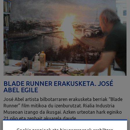
BLADE RUNNER ERAKUSKETA. JOSÉ
ABEL EGILE
José Abel artista bilbotarraren erakusketa berriak “Blade
Runner” film mitikoa du izenburutzat. Rialia Industria
Museoan izango da ikusgai. Azken urteotan hark eginiko
21 olio eta zenbait akuarela daude.