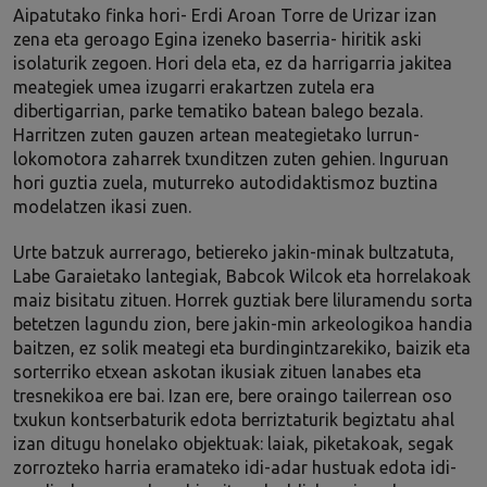
Aipatutako finka hori- Erdi Aroan Torre de Urizar izan
zena eta geroago Egina izeneko baserria- hiritik aski
isolaturik zegoen. Hori dela eta, ez da harrigarria jakitea
meategiek umea izugarri erakartzen zutela era
dibertigarrian, parke tematiko batean balego bezala.
Harritzen zuten gauzen artean meategietako lurrun-
lokomotora zaharrek txunditzen zuten gehien. Inguruan
hori guztia zuela, muturreko autodidaktismoz buztina
modelatzen ikasi zuen.
Urte batzuk aurrerago, betiereko jakin-minak bultzatuta,
Labe Garaietako lantegiak, Babcok Wilcok eta horrelakoak
maiz bisitatu zituen. Horrek guztiak bere liluramendu sorta
betetzen lagundu zion, bere jakin-min arkeologikoa handia
baitzen, ez solik meategi eta burdingintzarekiko, baizik eta
sorterriko etxean askotan ikusiak zituen lanabes eta
tresnekikoa ere bai. Izan ere, bere oraingo tailerrean oso
txukun kontserbaturik edota berriztaturik begiztatu ahal
izan ditugu honelako objektuak: laiak, piketakoak, segak
zorrozteko harria eramateko idi-adar hustuak edota idi-