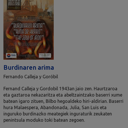
Burdinaren arima
Fernando Calleja y Goróbil
Fernand Calleja y Gordobil 1943an jaio zen. Haurtzaroa
eta gaztaroa nekazaritza eta abeltzaintzako baserri xume
batean igaro zituen, Bilbo hegoaldeko hiri-aldirian. Baserri
hura Malaespera, Abandonada, Julia, San Luis eta
inguruko burdinazko meategiek inguraturik zeukaten
penintsula moduko toki batean zegoen.