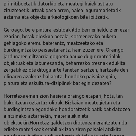
primitiboetatik datorkio eta meategi haiek ustiatu
zituztenetik urteak pasa arren, haien ingurumarietatik
aztarna eta objektu arkeologikoen bila ibiltzetik.
Geroago, bere pintura-estiloak ildo berriei heldu zien ezari-
ezarian, berak dioskun bezala, sormenerako aukera
gehiagoko eremu baterantz, meatzeetako eta
burdingintzako paisaietarantz, hain zuzen ere. Oraingo
jardunaren giltzarria gogoeta hauxe dugu: materialak,
objektuak eta labur esanda, beharrezko tresnak edukita
zergatik ez ote ditugu arte-lanetan sartzen, hartzaile den
olioaren azaleraz baliatuta, hondoko paisaiaz gain,
pintura eta eskultura-diziplinek bat egin dezaten?
Horrelaxe eman zion hasiera oraingo etapari, hots, lan
bakoitzean uztartuz olioak, Bizkaian meategietan eta
burdingintzan egondako hondoratzetik batik bat datozen
aintzinako aztarnekin, materialekin eta
objektuekin.Horretaz galdetzen diotenean erantzuten du
erliebe materikoak erabiliak izan ziren paisaiei atxikita