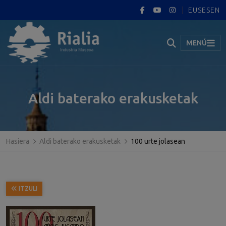
EUS
ES
EN
MENÚ
Aldi baterako erakusketak
Hasiera
Aldi baterako erakusketak
100 urte jolasean
ITZULI