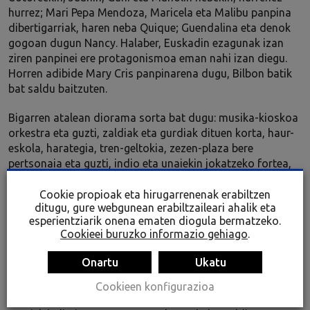
hurrez; Mari Pepa Mendoza, Maricela eta Malibu panpina
dibertigarriak, haren neba Quique; Guendalina eta denok
gogoan dugun Nancy. Halaber, Euskadin ezagunak izan
ziren panpinei ere protagonismoa eman nahi izan diegu.
Horren adibide Mary Cris panpinarena dugu, Bilbon batik
bat saldu baitzuten.
Bigarren atalean diorama sorta bat dugu: musika-kioskoa
orkestra eta guzti, zaldiak eta gurdiak dituen korta, haur-
eskola, harategia, tren-geltokia, zezen-plaza bere
pertsonaia eta guzti, indio eta unaiekin jokatzeko fortea,
janari-denda, aldare kristaua eta zirku zoragarria artista
eta animaliekin hornitua.
Cookie propioak eta hirugarrenenak erabiltzen
ditugu, gure webgunean erabiltzaileari ahalik eta
esperientziarik onena ematen diogula bermatzeko.
Arestian aipaturiko panpinek neskei erakusteko amen
Cookieei buruzko informazio gehiago
.
jokamoldeak eta balioak balio zuten. Orobat, eredu
garrantzitsu bihurtu zituzten garai haietako gizartearen
Onartu
Ukatu
pentsamoldeak ere finkatzeko. Dioramek, berriz, neskato
zein mutilentzat, ondo pasatuz errealitatea
Cookieen konfigurazioa
ezagutarazteko tresna egokiak ziren. Jostailu horiek