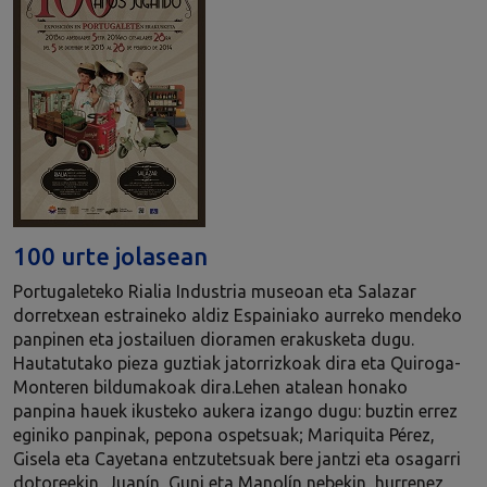
100 urte jolasean
Portugaleteko Rialia Industria museoan eta Salazar
dorretxean estraineko aldiz Espainiako aurreko mendeko
panpinen eta jostailuen dioramen erakusketa dugu.
Hautatutako pieza guztiak jatorrizkoak dira eta Quiroga-
Monteren bildumakoak dira.Lehen atalean honako
panpina hauek ikusteko aukera izango dugu: buztin errez
eginiko panpinak, pepona ospetsuak; Mariquita Pérez,
Gisela eta Cayetana entzutetsuak bere jantzi eta osagarri
dotoreekin, Juanín, Guni eta Manolín nebekin, hurrenez