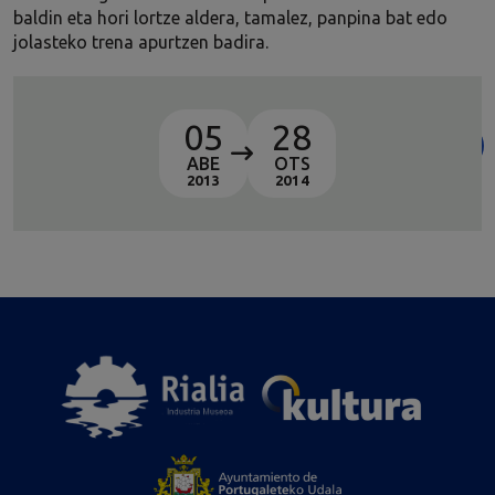
baldin eta hori lortze aldera, tamalez, panpina bat edo
jolasteko trena apurtzen badira.
05
28
ABE
OTS
2013
2014