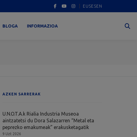
EUS
ES
EN
BLOGA
INFORMAZIOA
AZKEN SARRERAK
U.N.O.T.A.k Rialia Industria Museoa
aintzatetsi du Dora Salazarren “Metal eta
peprezko emakumeak” erakusketagatik
9 Uzt 2026