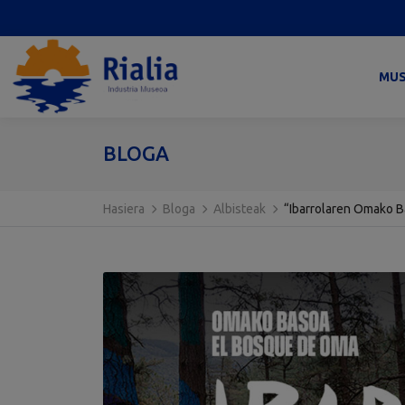
MU
BLOGA
Hasiera
Bloga
Albisteak
“Ibarrolaren Omako B