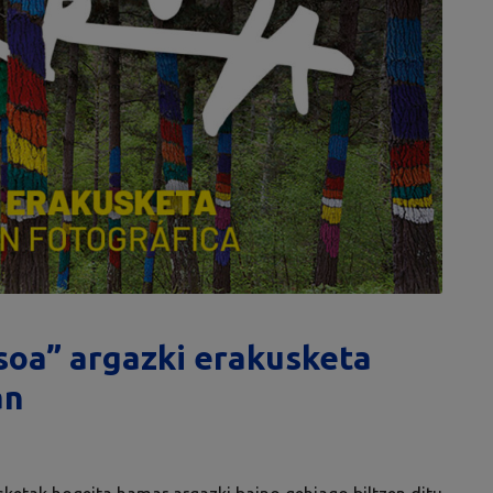
soa” argazki erakusketa
an