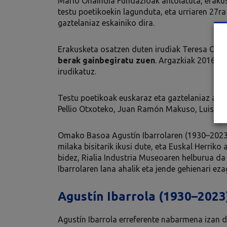
Mario Onaindia Fundazioak antolatuta, erakus
testu poetikoekin lagunduta, eta urriaren 27ra
gaztelaniaz eskainiko dira.
Erakusketa osatzen duten irudiak Teresa Orma
berak gainbegiratu zuen
. Argazkiak 2016an
irudikatuz.
Testu poetikoak euskaraz eta gaztelaniaz aurke
Pellio Otxoteko, Juan Ramón Makuso, Luisa Etxen
Omako Basoa Agustín Ibarrolaren (1930–2023
milaka bisitarik ikusi dute, eta Euskal Herriko
bidez, Rialia Industria Museoaren helburua da
Ibarrolaren lana ahalik eta jende gehienari ez
Agustín Ibarrola (1930–2023
Agustín Ibarrola erreferente nabarmena izan d