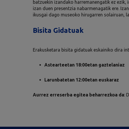
batzuekin izandako harremanengatik ez ezik, in
izan duen presentzia nabarmenagatik ere. Iza
ikusgai dago museoko hirugarren solairuan, l
Bisita Gidatuak
Erakusketara bisita gidatuak eskainiko dira in
Astearteetan 18:00etan gaztelaniaz
Larunbatetan 12:00etan euskaraz
Aurrez erreserba egitea beharrezkoa da
: 