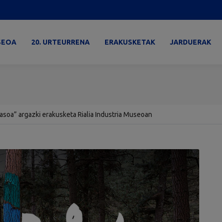
SEOA
20. URTEURRENA
ERAKUSKETAK
JARDUERAK
asoa” argazki erakusketa Rialia Industria Museoan