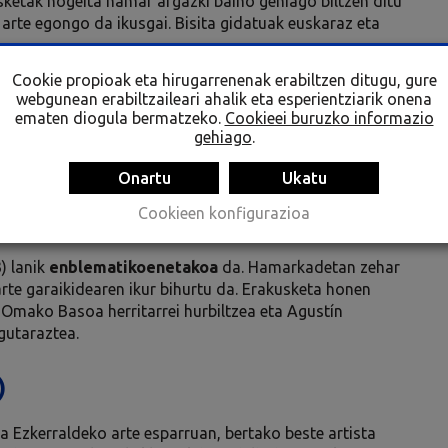
ketak hogeita hamar argazki baino gehiago biltzen ditu
 arte egongo da ikusgai. Bisita gidatuak euskaraz eta
Cookie propioak eta hirugarrenenak erabiltzen ditugu, gure
zabalek hartu zituen, eta hautaketa
Agustín Ibarrolak
webgunean erabiltzaileari ahalik eta esperientziarik onena
ematen diogula bermatzeko.
Cookieei buruzko informazio
 eta 2017an egin ziren, jatorrizko Omako Basoa
gehiago
.
Onartu
Ukatu
zten dira, eta hauek idatzi dituzte: Aritz Gorrotxategi,
Cookieen konfigurazioa
ike, Eli Tolaretxipi, Julia Otxoa eta Felipe Juaristi.
) lanik
enblematikoenetakoa
da. Hamarkadetan zehar
 arte garaikidearen ikur bihurtu da. Erakusketa honen
 Omako Basoa herritarrei hurbiltzea eta Agustín
agutaraztea.
)
a Ezkerraldeko arte esparruan, bertako beste artista