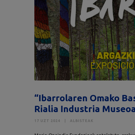
“Ibarrolaren Omako Ba
Rialia Industria Museo
17 UZT 2024
ALBISTEAK