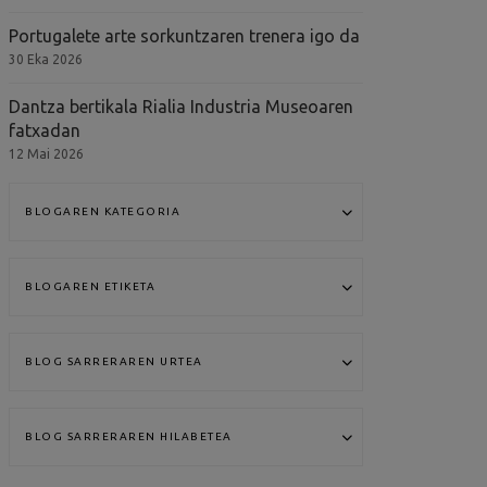
Portugalete arte sorkuntzaren trenera igo da
30 Eka 2026
Dantza bertikala Rialia Industria Museoaren
fatxadan
12 Mai 2026