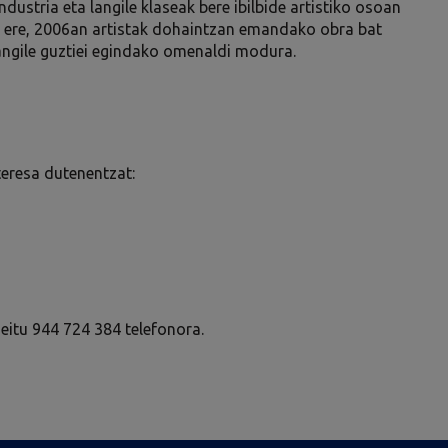
dustria eta langile klaseak bere ibilbide artistiko osoan
n ere, 2006an artistak dohaintzan emandako obra bat
angile guztiei egindako omenaldi modura.
teresa dutenentzat:
Deitu 944 724 384 telefonora.