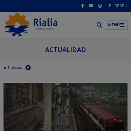
EUS
ES
EN
MENÚ
ACTUALIDAD
Noticias
Inicio
Actualidad
Noticias
Portugalete se sube al tren de la creación artística