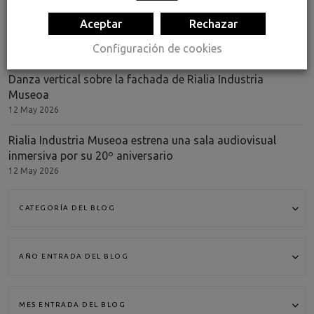
La U.N.O.T.A. reconoce al Museo Rialia por la exposición de
Aceptar
Rechazar
Dora Salazar “Mujeres de papel y metal”
Configuración de cookies
9 Jul 2026
Danza vertical sobre la fachada de Rialia Industria
Museoa
12 May 2026
Rialia Industria Museoa estrena una sala audiovisual
inmersiva por su 20º aniversario
12 May 2026