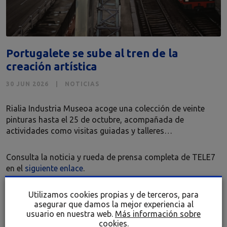
Portugalete se sube al tren de la
creación artística
30 JUN 2026
NOTICIAS
Rialia Industria Museoa acoge una colección de veinte
pinturas hasta el 25 de octubre, acompañada de
actividades como visitas guiadas y talleres…
Consulta la noticia y rueda de prensa completa de TELE7
en el
siguiente enlace
.
Utilizamos cookies propias y de terceros, para
asegurar que damos la mejor experiencia al
ÚLTIMAS ENTRADAS
usuario en nuestra web.
Más información sobre
cookies.