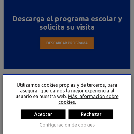
Descarga el programa escolar y
solicita su visita
DESCARGAR PROGRAMA
Utilizamos cookies propias y de terceros, para
AGOSTO
2026
asegurar que damos la mejor experiencia al
usuario en nuestra web.
Más información sobre
LUN
MAR
MIÉ
JUE
VIE
SÁB
DOM
cookies.
1
2
Aceptar
Rechazar
3
4
5
6
7
8
9
Configuración de cookies